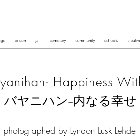
uge
prison
jail
cemetery
community
schools
creativ
yanihan- Happiness Wit
バヤニハン−内なる幸せ
photographed by Lyndon Lusk Lehde