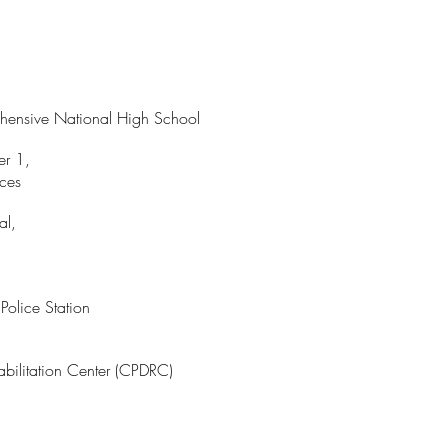
hensive National High School
er 1,
ices
al,
olice Station
abilitation Center (CPDRC)