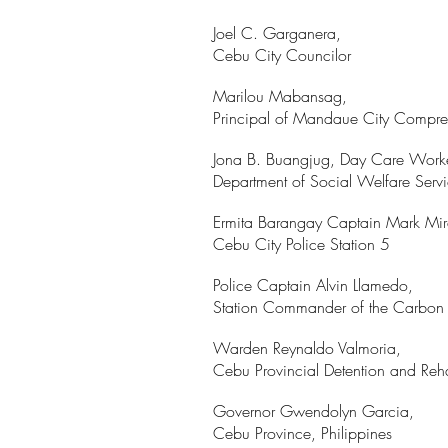
Joel C. Garganera,
Cebu City Councilor
Marilou Mabansag,
Principal of Mandaue City Compre
Jona B. Buangjug, Day Care Work
Department of Social Welfare Serv
Ermita Barangay Captain Mark Mir
Cebu City Police Station 5
Police Captain Alvin Llamedo,
Station Commander of the Carbon P
Warden Reynaldo Valmoria,
Cebu Provincial Detention and Reh
Governor Gwendolyn Garcia,
Cebu Province, Philippines