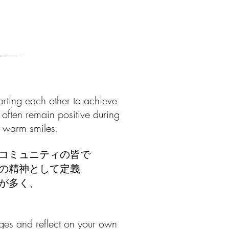
orting each other to achieve
 often remain positive during
nd warm smiles.
コミュニティの皆で
の精神として定義
が多く、
ages and reflect on your own