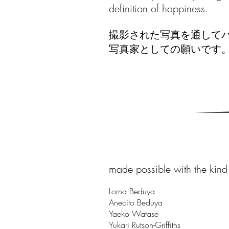
definition of happiness.
撮影された写真を通して
写真家としての願いです
made possible with the kind 
Lorna Beduya
Anecito Beduya
Yaeko Watase
Yukari Rutson-Griffiths