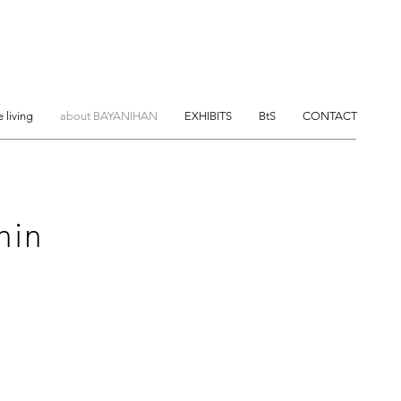
e living
about BAYANIHAN
EXHIBITS
BtS
CONTACT
hin